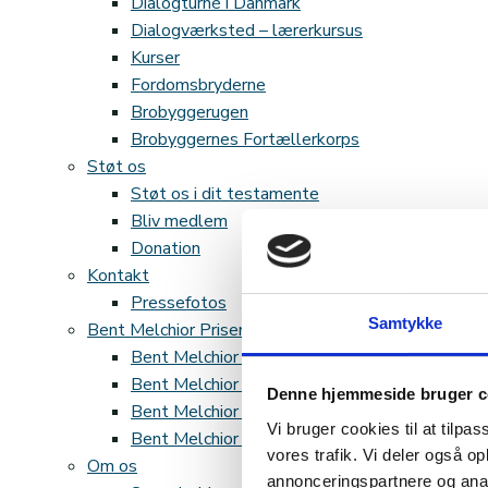
Dialogturné i Danmark
Dialogværksted – lærerkursus
Kurser
Fordomsbryderne
Brobyggerugen
Brobyggernes Fortællerkorps
Støt os
Støt os i dit testamente
Bliv medlem
Donation
Kontakt
Pressefotos
Samtykke
Bent Melchior Prisen
Bent Melchior Prisen 2024
Bent Melchior Prisen 2025
Denne hjemmeside bruger c
Bent Melchior Prisen 2023
Vi bruger cookies til at tilpas
Bent Melchior Prisen 2022
vores trafik. Vi deler også 
Om os
annonceringspartnere og anal