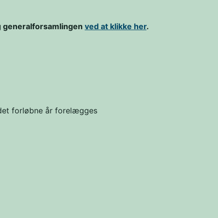
ig generalforsamlingen
ved at klikke her
.
det forløbne år forelægges