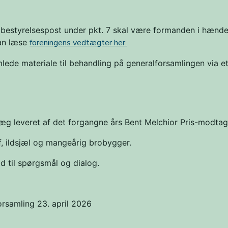
en bestyrelsespost under pkt. 7 skal være formanden i hænd
an læse
foreningens vedtægter her.
ede materiale til behandling på generalforsamlingen via et
læg leveret af det forgangne års Bent Melchior Pris-modtag
af, ildsjæl og mangeårig brobygger.
id til spørgsmål og dialog.
orsamling 23. april 2026