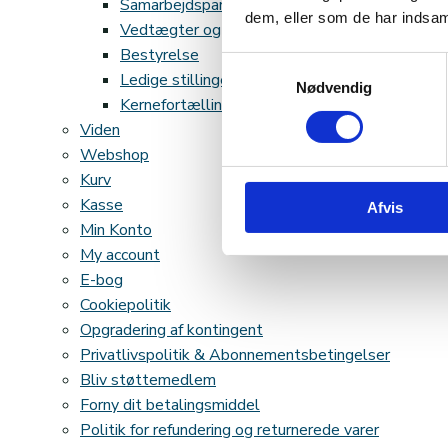
Samarbejdspartnere
dem, eller som de har indsaml
Vedtægter og regnskab
Bestyrelse
Samtykkevalg
Ledige stillinger
Nødvendig
Kernefortælling
Viden
Webshop
Kurv
Kasse
Afvis
Min Konto
My account
E-bog
Cookiepolitik
Opgradering af kontingent
Privatlivspolitik & Abonnementsbetingelser
Bliv støttemedlem
Forny dit betalingsmiddel
Politik for refundering og returnerede varer