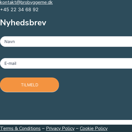
kontakt@brobyggerne.dk
+45 22 34 68 92
Nyhedsbrev
MailChimp
-
Navn
Footer
E-mail
TILMELD
Terms & Conditions
–
Privacy Policy
–
Cookie Policy