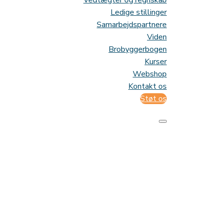
Vedtægter og regnskab
Ledige stillinger
Samarbejdspartnere
Viden
Brobyggerbogen
Kurser
Webshop
Kontakt os
Støt os