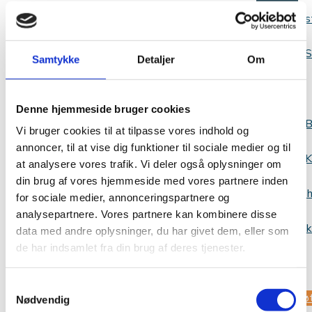
s
S
Samtykke
Detaljer
Om
Viden
Denne hjemmeside bruger cookies
B
Vi bruger cookies til at tilpasse vores indhold og
annoncer, til at vise dig funktioner til sociale medier og til
K
at analysere vores trafik. Vi deler også oplysninger om
din brug af vores hjemmeside med vores partnere inden
Websh
for sociale medier, annonceringspartnere og
analysepartnere. Vores partnere kan kombinere disse
Kontak
data med andre oplysninger, du har givet dem, eller som
de har indsamlet fra din brug af deres tjenester.
os
Samtykkevalg
Stø
Nødvendig