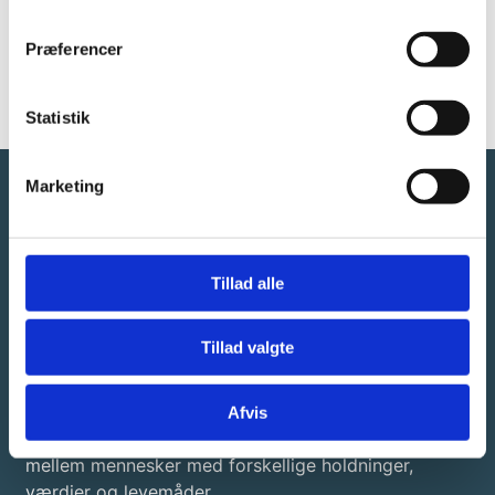
os
Præferencer
Statistik
Marketing
Tillad alle
Brobyggerne
Tillad valgte
Brobyggerne – Center for Dialogkaffe er sat i verden
Afvis
for at styrke dialogen, tolerancen og forståelsen
mellem mennesker med forskellige holdninger,
værdier og levemåder.