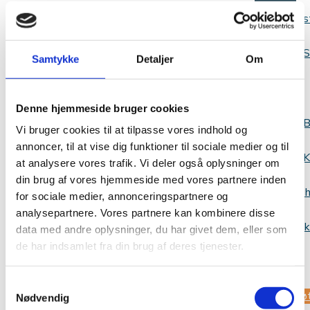
s
S
Samtykke
Detaljer
Om
Viden
Denne hjemmeside bruger cookies
B
Vi bruger cookies til at tilpasse vores indhold og
annoncer, til at vise dig funktioner til sociale medier og til
K
at analysere vores trafik. Vi deler også oplysninger om
din brug af vores hjemmeside med vores partnere inden
Websh
for sociale medier, annonceringspartnere og
analysepartnere. Vores partnere kan kombinere disse
Kontak
data med andre oplysninger, du har givet dem, eller som
de har indsamlet fra din brug af deres tjenester.
os
Samtykkevalg
Stø
Nødvendig