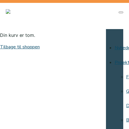
Din kurv er tom.
Tilbage til shoppen
Nyhed
Projek
F
G
D
B