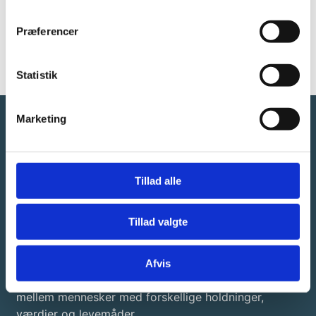
os
Præferencer
Statistik
Marketing
Tillad alle
Brobyggerne
Tillad valgte
Brobyggerne – Center for Dialogkaffe er sat i verden
Afvis
for at styrke dialogen, tolerancen og forståelsen
mellem mennesker med forskellige holdninger,
værdier og levemåder.