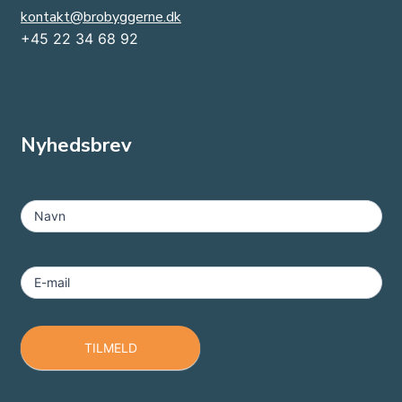
kontakt@brobyggerne.dk
+45 22 34 68 92
Nyhedsbrev
MailChimp
-
Navn
Footer
E-mail
TILMELD