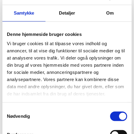
januar 2025
december 2024
Samtykke
Detaljer
Om
november 2024
august 2024
juni 2024
Denne hjemmeside bruger cookies
april 2024
Vi bruger cookies til at tilpasse vores indhold og
annoncer, til at vise dig funktioner til sociale medier og til
Kategorier
at analysere vores trafik. Vi deler også oplysninger om
din brug af vores hjemmeside med vores partnere inden
for sociale medier, annonceringspartnere og
Brobygning i hverdagen
(3)
analysepartnere. Vores partnere kan kombinere disse
Den grønne dialog
(3)
data med andre oplysninger, du har givet dem, eller som
Erfaringer fra udlandet
(1)
de har indsamlet fra din brug af deres tjenester.
Events
(5)
Events
(5)
News
(13)
Samtykkevalg
Nødvendig
Nyheder
(33)
Tidligere events
(10)
Uncategorized
(3)