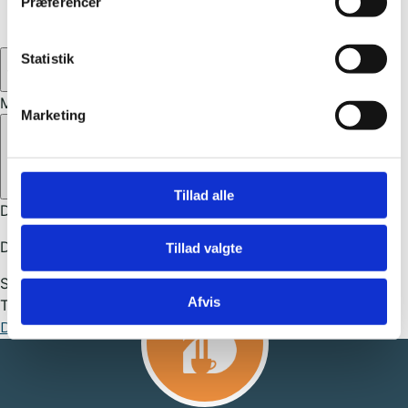
Præferencer
USA
(27)
0
Statistik
Min kurv
Marketing
Close cart
Tillad alle
Din kurv er tom.
Det ser ud til at du ikke har valgt noget endnu.
Tillad valgte
Subtotal
0,00
kr.
Afvis
Total
0,00
kr.
Din kurv er tom. Køb nu