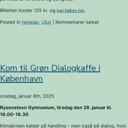
Billetten koster 125 kr. og
kan købes her.
til
Posted in
Nyheder
,
USA
|
Kommentarer lukket
Mød
Özlem
Cekic
og
Jair
Melchior
Kom til Grøn Dialogkaffe i
i
København
København
onsdag, januar 8th, 2025
Rysensteen Gymnasium, tirsdag den 28. januar kl.
16.00-18.30
Klimakrisen kalder på handling – men også på dialog, hvor