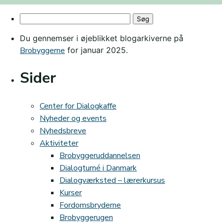
Grøn
Søg
Dialogkaffe
efter:
i
Du gennemser i øjeblikket blogarkiverne på
København
Brobyggerne
for januar 2025.
Sider
Center for Dialogkaffe
Nyheder og events
Nyhedsbreve
Aktiviteter
Brobyggeruddannelsen
Dialogturné i Danmark
Dialogværksted – lærerkursus
Kurser
Fordomsbryderne
Brobyggerugen