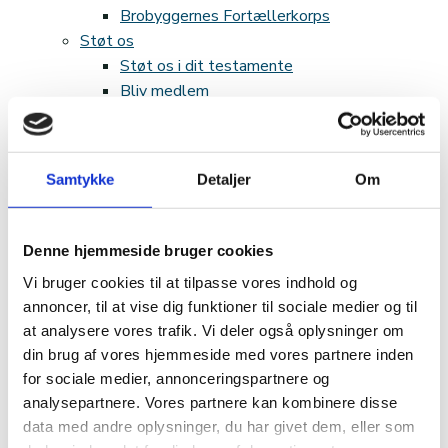
Brobyggernes Fortællerkorps
Støt os
Støt os i dit testamente
Bliv medlem
Donation
Kontakt
Pressefotos
Samtykke
Detaljer
Om
Bent Melchior Prisen
Bent Melchior Prisen 2024
Bent Melchior Prisen 2025
Denne hjemmeside bruger cookies
Bent Melchior Prisen 2023
Vi bruger cookies til at tilpasse vores indhold og
Bent Melchior Prisen 2022
annoncer, til at vise dig funktioner til sociale medier og til
Om os
at analysere vores trafik. Vi deler også oplysninger om
Samarbejdspartnere
din brug af vores hjemmeside med vores partnere inden
Vedtægter og regnskab
for sociale medier, annonceringspartnere og
Bestyrelse
analysepartnere. Vores partnere kan kombinere disse
Ledige stillinger
data med andre oplysninger, du har givet dem, eller som
Kernefortælling