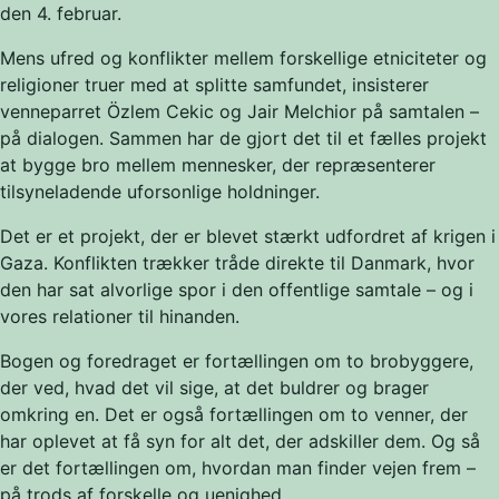
den 4. februar.
Mens ufred og konflikter mellem forskellige etniciteter og
religioner truer med at splitte samfundet, insisterer
venneparret Özlem Cekic og Jair Melchior på samtalen –
på dialogen. Sammen har de gjort det til et fælles projekt
at bygge bro mellem mennesker, der repræsenterer
tilsyneladende uforsonlige holdninger.
Det er et projekt, der er blevet stærkt udfordret af krigen i
Gaza. Konflikten trækker tråde direkte til Danmark, hvor
den har sat alvorlige spor i den offentlige samtale – og i
vores relationer til hinanden.
Bogen og foredraget er fortællingen om to brobyggere,
der ved, hvad det vil sige, at det buldrer og brager
omkring en. Det er også fortællingen om to venner, der
har oplevet at få syn for alt det, der adskiller dem. Og så
er det fortællingen om, hvordan man finder vejen frem –
på trods af forskelle og uenighed.