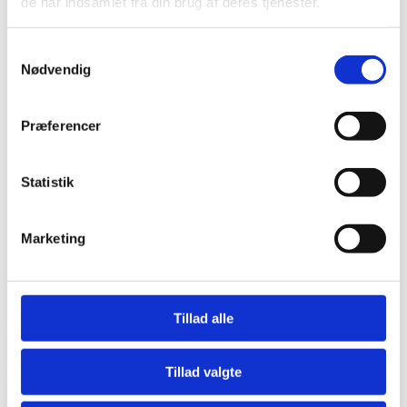
de har indsamlet fra din brug af deres tjenester.
Viden
Webshop
Samtykkevalg
Kurv
Nødvendig
Kasse
Min Konto
Præferencer
My account
E-bog
Cookiepolitik
Statistik
Opgradering af kontingent
Privatlivspolitik & Abonnementsbetingelser
Marketing
Bliv støttemedlem
Forny dit betalingsmiddel
Politik for refundering og returnerede varer
Tillad alle
Arkiver
Tillad valgte
juli 2026