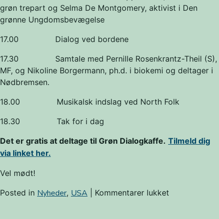
grøn trepart og Selma De Montgomery, aktivist i Den
grønne Ungdomsbevægelse
17.00 Dialog ved bordene
17.30 Samtale med Pernille Rosenkrantz-Theil (S),
MF, og Nikoline Borgermann, ph.d. i biokemi og deltager i
Nødbremsen.
18.00 Musikalsk indslag ved North Folk
18.30 Tak for i dag
Det er gratis at deltage til Grøn Dialogkaffe.
Tilmeld dig
via linket her.
Vel mødt!
til
Posted in
Nyheder
,
USA
|
Kommentarer lukket
Kom
til