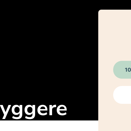
10
byggere