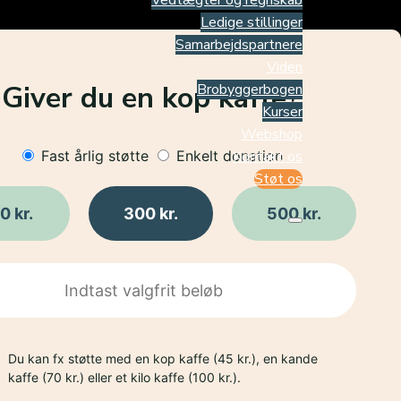
Vedtægter og regnskab
Ledige stillinger
Samarbejdspartnere
Viden
Giver du en kop kaffe?
Brobyggerbogen
Kurser
Webshop
Kontakt os
Fast årlig støtte
Enkelt donation
Støt os
0 kr.
300 kr.
500 kr.
Du kan fx støtte med en kop kaffe (45 kr.), en kande
kaffe (70 kr.) eller et kilo kaffe (100 kr.).