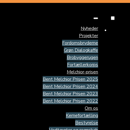
Nyheder
Projekter
Fordomsbryderne
Grøn Dialogkaffe
Brobyggerugen
Fortællerkorps
Melchior-prisen
Bent Melchior Prisen 2025
Bent Melchior Prisen 2024
Bent Melchior Prisen 2023
Bent Melchior Prisen 2022
Om os
Kernefortælling
Bestyrelse