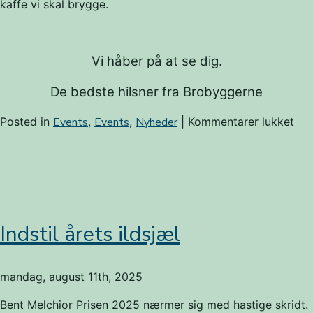
kaffe vi skal brygge.
Vi håber på at se dig.
De bedste hilsner fra Brobyggerne
til
Posted in
Events
,
Events
,
Nyheder
|
Kommentarer lukket
Arr
Vi
syn
dem
ind
Indstil årets ildsjæl
mandag, august 11th, 2025
Bent Melchior Prisen 2025 nærmer sig med hastige skridt.