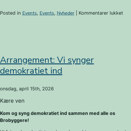
til
Posted in
Events
,
Events
,
Nyheder
|
Kommentarer lukket
Ko
til
gru
Arrangement: Vi synger
demokratiet ind
onsdag, april 15th, 2026
Kære ven
Kom og syng demokratiet ind sammen med alle os
Brobyggere!