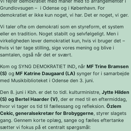
Vi fejrer demokratiet med manér med to arrangementer i
Grundlovsugen – i Odense og i København. For
demokratiet er ikke kun noget, vi har. Det er noget, vi gør.
Vi taler ofte om demokrati som en styreform, et system
eller en tradition. Noget stabilt og selvfølgeligt. Men i
virkeligheden lever demokratiet kun, hvis vi bruger det –
hvis vi tør tage stilling, sige vores mening og blive i
samtalen, også når det er svært.
Kom og SYNG DEMOKRATIET IND
,
når
MF Trine Bramsen
(S)
og
MF
Katrine Daugaard (LA)
synger for i samarbejde
med Musikbiblioteket i Odense den 3. juni.
Den 8. juni i Kbh. er det to tidl. kulturministre,
Jytte Hilden
(S) og Bertel Haarder (V)
, der er med til en eftermiddag,
hvor vi tager os tid til fællessang og refleksion.
Özlem
Cekic, generalsekretær for Brobyggerne
, styrer slagets
gang. Gennem korte oplæg, sange og fælles eftertanke
sætter vi fokus på et centralt spørgsmål: