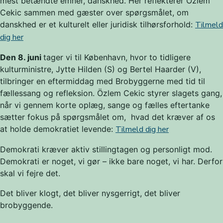
mest betændte emner, danskhed. Her reflekterer Özlem
Cekic sammen med gæster over spørgsmålet, om
danskhed er et kulturelt eller juridisk tilhørsforhold:
Tilmeld
dig her
Den 8. juni
tager vi til København, hvor to tidligere
kulturministre, Jytte Hilden (S) og Bertel Haarder (V),
tilbringer en eftermiddag med Brobyggerne med tid til
fællessang og refleksion. Özlem Cekic styrer slagets gang,
når vi gennem korte oplæg, sange og fælles eftertanke
sætter fokus på spørgsmålet om, hvad det kræver af os
at holde demokratiet levende:
Tilmeld dig her
Demokrati kræver aktiv stillingtagen og personligt mod.
Demokrati er noget, vi gør – ikke bare noget, vi har. Derfor
skal vi fejre det.
Det bliver klogt, det bliver nysgerrigt, det bliver
brobyggende.