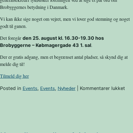
Brobyggernes betydning i Danmark.
Vi kan ikke sige noget om vejret, men vi lover god stemning og noget
godt til ganen.
Det foregår
den 25. august kl. 16.30-19.30 hos
.
Brobyggerne – Købmagergade 43 1. sal
Der er gratis adgang, men et begrænset antal pladser, så skynd dig at
melde dig til!
Tilmeld dig her
til
Posted in
Events
,
Events
,
Nyheder
|
Kommentarer lukket
Arr
Bro
fød