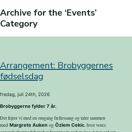
Archive for the ‘Events’
Category
Arrangement: Brobyggernes
fødselsdag
fredag, juli 24th, 2026
Brobyggerne fylder 7 år.
Det fejrer vi med en omgang fællessang og taler sammen
med
og
, hvor vores
Margrete Auken
Özlem Cekic
generalsekretær lykønsker foreningen ved at sige et par ord om