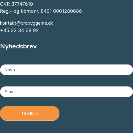
CVR 37747610
Reg.- og kontonr. 8401 0001280686
kontakt@brobyggerne.dk
+45 22 34 68 92
Nyhedsbrev
MailChimp
-
Navn
Footer
E-mail
TILMELD