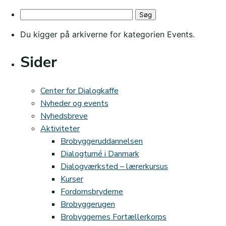
Brobyggernes
Søg
fødselsdag
efter:
Du kigger på arkiverne for kategorien Events.
Sider
Center for Dialogkaffe
Nyheder og events
Nyhedsbreve
Aktiviteter
Brobyggeruddannelsen
Dialogturné i Danmark
Dialogværksted – lærerkursus
Kurser
Fordomsbryderne
Brobyggerugen
Brobyggernes Fortællerkorps