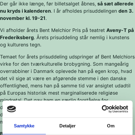
Der går ikke længe, før billetsalget åbnes,
så sæt allerede
nu kryds i kalenderen
. I år afholdes prisuddelingen
den 3.
november kl. 19-21
.
Vi afholder årets Bent Melchior Pris på teatret
Aveny-T på
Frederiksberg
. Årets prisuddeling står nemlig i kunstens
og kulturens tegn.
Temaet for årets prisuddeling udspringer af Bent Melchiors
virke for den tværkulturelle brobygning. Som mangeårig
overrabbiner i Danmark oplevede han på egen krop, hvad
det vil sige at være en afgørende stemme i den danske
offentlighed, mens han på samme tid var ansigtet udadtil
på Europas historisk mest marginaliserede religiøse
mindretal. Det gav ham en særlig forståelse for
dilemmaerne i kulturmødet – men også for potentialet i en
danskhed, der ikke lukker sig om sig selv, men omfavner
mangfoldigheden.
Samtykke
Detaljer
Om
Bent Melchior Pris-modtageren får en vandrestatuette