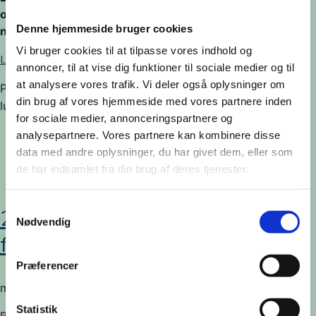
og 10.000 kr. Kender du en, der fortjener at blive
Denne hjemmeside bruger cookies
nomineret?
Vi bruger cookies til at tilpasse vores indhold og
Læs mere og indstil her.
annoncer, til at vise dig funktioner til sociale medier og til
at analysere vores trafik. Vi deler også oplysninger om
Posted in
Events
,
Events
,
News
,
Nyheder
|
Kommentarer
din brug af vores hjemmeside med vores partnere inden
til
lukket
for sociale medier, annonceringspartnere og
Indstil
analysepartnere. Vores partnere kan kombinere disse
årets
data med andre oplysninger, du har givet dem, eller som
ildsjæl
de har indsamlet fra din brug af deres tjenester.
Samtykkevalg
25. august: Brobyggernes
Nødvendig
fødselsdag
Præferencer
mandag, august 11th, 2025
Statistik
Brobyggerne fylder 6 år. Det fejrer vi med en omgang