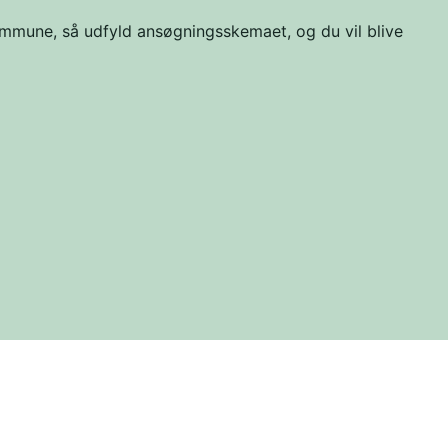
mmune, så udfyld ansøgningsskemaet, og du vil blive