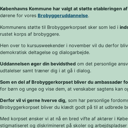
Københavns Kommune har valgt at støtte etableringen a
dørene for vores
Brobyggeruddannelse
.
Kommunens støtte til Brobyggerkorpset sker som led i
ind
rustet korps af brobyggere.
Hen over to kursusweekender i november vil du derfor blive
demokratisk deltagelse og dialogarbejde.
Uddannelsen øger din bevidsthed
om det personlige ansva
udtalelser samt træner dig i at gå i dialog.
Som en del af Brobyggerkorpset bliver du ambassadør 
for børn og unge og vise dem, at venskaber sagtens kan op
Derfor vil vi gerne hverve dig,
som har personlige fordomse
Brobyggerkorpset bliver du klædt godt på til at udbre
Med korpset ønsker vi at nå en bred vifte af aktører i Køb
stigmatiseret og diskrimineret på skoler og arbejdspladser