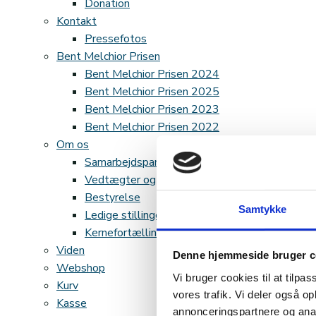
Donation
Kontakt
Pressefotos
Bent Melchior Prisen
Bent Melchior Prisen 2024
Bent Melchior Prisen 2025
Bent Melchior Prisen 2023
Bent Melchior Prisen 2022
Om os
Samarbejdspartnere
Vedtægter og regnskab
Bestyrelse
Samtykke
Ledige stillinger
Kernefortælling
Viden
Denne hjemmeside bruger c
Webshop
Vi bruger cookies til at tilpas
Kurv
vores trafik. Vi deler også 
Kasse
annonceringspartnere og anal