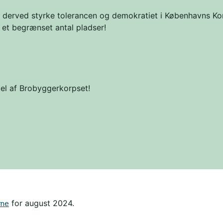
derved styrke tolerancen og demokratiet i Københavns Ko
 et begrænset antal pladser!
 del af Brobyggerkorpset!
rne
for august 2024.