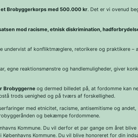
f et Brobyggerkorps med 500.000 kr
. Det er vi ovenud beg
satsen mod racisme, etnisk diskrimination, hadforbrydels
 undervist af konfliktmæglere, retorikere og praktikere – 
r, egne reaktionsmønstre og handlemuligheder, giver konkr
for Brobyggerne
og dermed billedet på, at fordomme kan ne
stå trods uenighed og på tværs af forskellighed.
rfaringer med etnicitet, racisme, antisemitisme og andet,
de brobyggerånden og bekæmpe fordommene.
enhavns Kommune. Du vil derfor et par gange om året blive 
 i Københavns Kommune. Du vil blive honoreret for din indsa