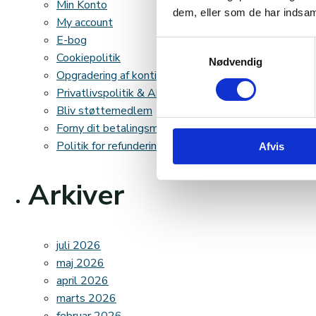
Min Konto
dem, eller som de har indsaml
My account
E-bog
Samtykkevalg
Cookiepolitik
Nødvendig
Opgradering af kontingent
Privatlivspolitik & Abonnementsbetingelser
Bliv støttemedlem
Forny dit betalingsmiddel
Politik for refundering og returnerede varer
Afvis
Arkiver
juli 2026
maj 2026
april 2026
marts 2026