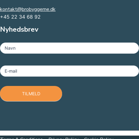
kontakt@brobyggerne.dk
+45 22 34 68 92
Nyhedsbrev
MailChimp
-
Navn
Footer
E-mail
TILMELD