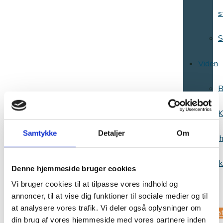
s
S
Viden
B
K
Samtykke
Detaljer
Om
Websh
Kontak
Denne hjemmeside bruger cookies
Vi bruger cookies til at tilpasse vores indhold og
os
annoncer, til at vise dig funktioner til sociale medier og til
at analysere vores trafik. Vi deler også oplysninger om
Stø
din brug af vores hjemmeside med vores partnere inden