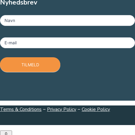
Nyhedsbrev
MailChimp
-
Navn
Footer
E-mail
TILMELD
Terms & Conditions
–
Privacy Policy
–
Cookie Policy
0