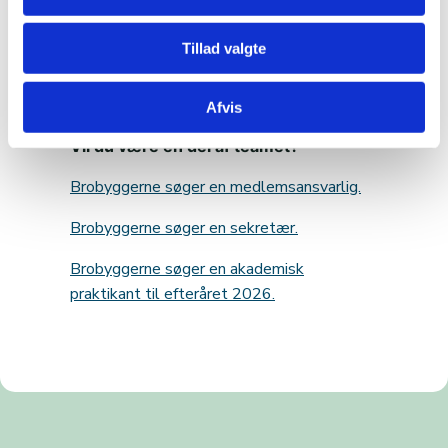
arbejder for at bevare og udvikle
demokratiet gennem en fortsat dialog
Tillad valgte
på tværs af skel. Vi tror på, at det
demokratiske fællesskab bliver styrket,
når der er meningsmangfoldighed.
Afvis
Vil du være en del af teamet?
Brobyggerne søger en medlemsansvarlig.
Brobyggerne søger en sekretær.
Brobyggerne søger en akademisk
praktikant til efteråret 2026.