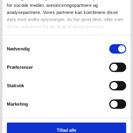
for sociale medier, annonceringspartnere og
os
analysepartnere. Vores partnere kan kombinere disse
data med andre oplysninger, du har givet dem, eller som
de har indsamlet fra din brug af deres tjenester.
Brobyggerne – Center for
Samtykkevalg
Nødvendig
Dialogkaffe er sat i verden for
at styrke dialogen og den
demokratiske samtale i
Præferencer
Danmark.
Statistik
Vi arbejder for et samfund, der bygger
på demokratiske værdier med plads til
uenighed og forskellighed, hvor alle kan
Marketing
føle sig ligeværdige og velkomne i en
samtale, der er konstruktiv og kritisk.
Demokrati er ingen selvfølge. Vi
Tillad alle