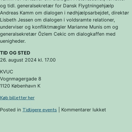
og tidl. generalsekretær for Dansk Flygtningehjælp
Andreas Kamm om dialogen i nødhjælpsarbejdet, direktør
Lisbeth Jessen om dialogen i voldsramte relationer,
underviser og konfliktmægler Marianne Munis om og
generalsekretær Özlem Cekic om dialogkaffen med
uenigheder.
TID OG STED
26. august 2024 kl. 17.00
KVUC
Vognmagergade 8
1120 København K
Køb billetter her
til
Posted in
Tidligere events
|
Kommentarer lukket
Dialog-
Talks
–