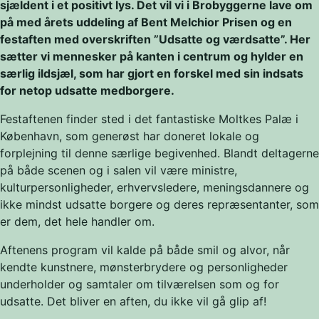
sjældent i et positivt lys. Det vil vi i Brobyggerne lave om
på med årets uddeling af Bent Melchior Prisen og en
festaften med overskriften ”Udsatte og værdsatte”. Her
sætter vi mennesker på kanten i centrum og hylder en
særlig ildsjæl, som har gjort en forskel med sin indsats
for netop udsatte medborgere.
Festaftenen finder sted i det fantastiske Moltkes Palæ i
København, som generøst har doneret lokale og
forplejning til denne særlige begivenhed. Blandt deltagerne
på både scenen og i salen vil være ministre,
kulturpersonligheder, erhvervsledere, meningsdannere og
ikke mindst udsatte borgere og deres repræsentanter, som
er dem, det hele handler om.
Aftenens program vil kalde på både smil og alvor, når
kendte kunstnere, mønsterbrydere og personligheder
underholder og samtaler om tilværelsen som og for
udsatte. Det bliver en aften, du ikke vil gå glip af!