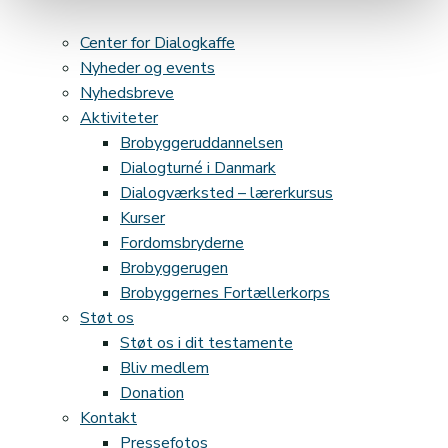
sept.
Center for Dialogkaffe
Nyheder og events
Nyhedsbreve
Aktiviteter
Brobyggeruddannelsen
Dialogturné i Danmark
Dialogværksted – lærerkursus
Kurser
Fordomsbryderne
Brobyggerugen
Brobyggernes Fortællerkorps
Støt os
Støt os i dit testamente
Bliv medlem
Donation
Kontakt
Pressefotos