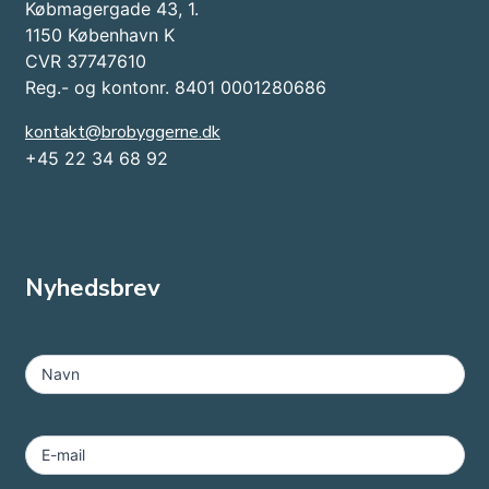
Købmagergade 43, 1.
1150 København K
CVR 37747610
Reg.- og kontonr. 8401 0001280686
kontakt@brobyggerne.dk
+45 22 34 68 92
Nyhedsbrev
MailChimp
-
Navn
Footer
E-mail