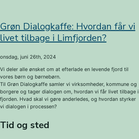
Når
dialog
bygger
Grøn Dialogkaffe: Hvordan får vi
bro.
livet tilbage i Limfjorden?
Brobygger
fylder
5
onsdag, juni 26th, 2024
år.
Vi deler alle ønsket om at efterlade en levende fjord til
vores børn og børnebørn.
Til Grøn Dialogkaffe samler vi virksomheder, kommune og
borgere og tager dialogen om, hvordan vi får livet tilbage i
fjorden. Hvad skal vi gøre anderledes, og hvordan styrker
vi dialogen i processen?
Tid og sted