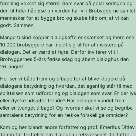
forening vokset sig større. Som svar på polariseringen og
den til tider håbløse omverden har vi i Brobyggerne samlet
mennesker for at bygge bro og skabe håb om, at vi kan
godt. Sammen.
Mange tusind kopper dialogkaffe er skænket og mere end
10.000 brobyggere har meldt sig til for at insistere på
dialogen. Det er værd at fejre. Derfor inviterer vi til
Brobyggernes 5-års fødselsdag og åbent dialoghus den
26. august.
Her ser vi både frem og tilbage for at blive klogere på
dialogens betydning og hvordan, det egentlig står til med
splittelsen som udfordring og dialogen som svar. Er der lys
eller dystre udsigter forude? Har dialogen vundet frem
eller er tvunget tilbage? Og hvordan skal vi se og begribe
samtalens betydning for en række forskellige områder?
Kom og hør blandt andre forfatter og prof. Emeritus Ditlev
Tamm for fortæller om dialogen i retsvæsenet, forfatter