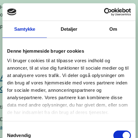
Har du nogle spørgsmål, er du velkommen til at skrive til
os på
kontakt@brobyggerne.dk
.
til
Posted in
Tidligere events
|
Kommentarer lukket
Samtykke
Detaljer
Om
Åbent
kursus
–
Denne hjemmeside bruger cookies
Om
Vi bruger cookies til at tilpasse vores indhold og
brobygning
annoncer, til at vise dig funktioner til sociale medier og til
og
Åbent kursus – Om brobygning
at analysere vores trafik. Vi deler også oplysninger om
kunsten
din brug af vores hjemmeside med vores partnere inden
og sprogbrug – 3. sept.
at
for sociale medier, annonceringspartnere og
navigere
analysepartnere. Vores partnere kan kombinere disse
i
data med andre oplysninger, du har givet dem, eller som
tirsdag, juni 11th, 2024
uenighed
de har indsamlet fra din brug af deres tjenester.
og
Den 3. september 2024 holder vi kurset:
Den svære kunst
konflikt –
at være brobygger – om brobygning og sprogbrug
.
Samtykkevalg
19.
Nødvendig
nov.