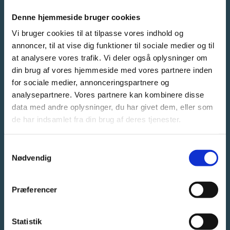
Denne hjemmeside bruger cookies
Vi har pligt til at
Vi bruger cookies til at tilpasse vores indhold og
lytte
annoncer, til at vise dig funktioner til sociale medier og til
at analysere vores trafik. Vi deler også oplysninger om
din brug af vores hjemmeside med vores partnere inden
Dialog kræver mod, vedholdenhed, tid
for sociale medier, annonceringspartnere og
og ikke mindst tålmodighed. At være
analysepartnere. Vores partnere kan kombinere disse
brobygger er ikke det samme som at
data med andre oplysninger, du har givet dem, eller som
være ukritisk. Kritiske samtaler kan
de har indsamlet fra din brug af deres tjenester.
være ubehagelige, men det er vigtigt, at
vi ikke går i ly med vores meningsfæller
bag mure af frygt for alle ”de andre”.
Samtykkevalg
Nødvendig
Det skaber mistillid, dyrkelse af
fjendebilleder og manglende vilje til at
lytte til hinanden.
Præferencer
I det ophedede debatklima, hvor egne
holdninger ophøjes til absolutte
Statistik