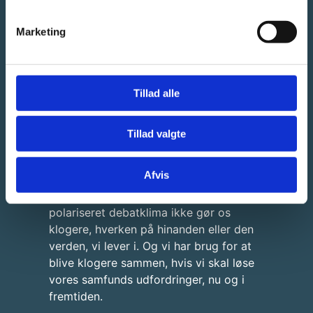
sandheder, og hvor modstanderens
synspunkter slås hårdt ned og
Marketing
marginaliseres som illegitime.
Konsekvensen er, at vi blander os
mindre, dømmer mere og går i tomgang
i hvert vores ekkokammer.
Tillad alle
Foreningen Brobyggerne ønsker at
vende tendensen og føre den i retning
Tillad valgte
af mere dialog på tværs af uenigheder.
Ikke fordi vi skal blive enige om alt;
Afvis
tværtimod, modpoler skaber dynamik.
Men fordi ensidig argumentation i et
polariseret debatklima ikke gør os
klogere, hverken på hinanden eller den
verden, vi lever i. Og vi har brug for at
blive klogere sammen, hvis vi skal løse
vores samfunds udfordringer, nu og i
fremtiden.