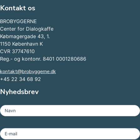
Kontakt os
BROBYGGERNE
Center for Dialogkaffe
Købmagergade 43, 1.
1150 København K
CVR 37747610
Reg.- og kontonr. 8401 0001280686
kontakt@brobyggerne.dk
+45 22 34 68 92
Nyhedsbrev
MailChimp
-
Navn
Footer
E-mail