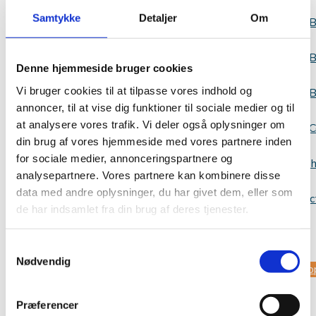
Samtykke
Detaljer
Om
B
B
Denne hjemmeside bruger cookies
Vi bruger cookies til at tilpasse vores indhold og
B
annoncer, til at vise dig funktioner til sociale medier og til
at analysere vores trafik. Vi deler også oplysninger om
C
din brug af vores hjemmeside med vores partnere inden
for sociale medier, annonceringspartnere og
Websh
analysepartnere. Vores partnere kan kombinere disse
data med andre oplysninger, du har givet dem, eller som
Contac
de har indsamlet fra din brug af deres tjenester.
us
Samtykkevalg
Nødvendig
Sup
us
Præferencer