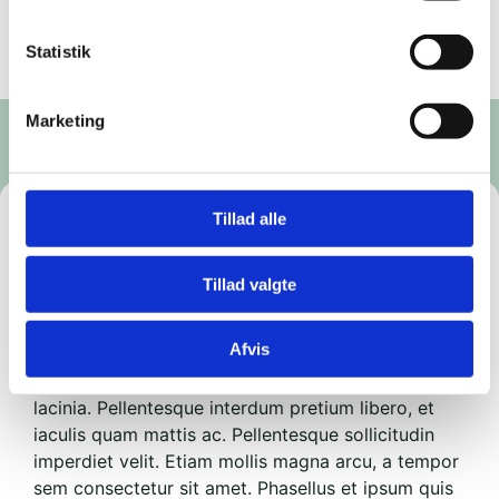
Statistik
Marketing
Tillad alle
Test 1 - Knowledge about minerals
from underground Greenland
Tillad valgte
Lorem ipsum dolor sit amet, consectetur
Afvis
adipiscing elit. Donec egestas est eget suscipit
fringilla. Phasellus pellentesque nisi at sagittis
lacinia. Pellentesque interdum pretium libero, et
iaculis quam mattis ac. Pellentesque sollicitudin
imperdiet velit. Etiam mollis magna arcu, a tempor
sem consectetur sit amet. Phasellus et ipsum quis