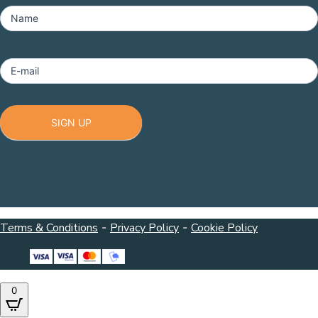
MailChimp
-
Name
Footer
E-mail
SIGN UP
Terms & Conditions
-
Privacy Policy
-
Cookie Policy
0