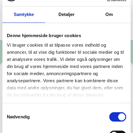
os
Samtykke
Detaljer
Om
Denne hjemmeside bruger cookies
Vi bruger cookies til at tilpasse vores indhold og
annoncer, til at vise dig funktioner til sociale medier og til
at analysere vores trafik. Vi deler også oplysninger om
din brug af vores hjemmeside med vores partnere inden
for sociale medier, annonceringspartnere og
Test 1 – Viden om mineraler op af
analysepartnere. Vores partnere kan kombinere disse
Grønlands undergrund
data med andre oplysninger, du har givet dem, eller som
de har indsamlet fra din brug af deres tjenester.
Lorem ipsum dolor sit amet, consectetur
adipiscing elit. Donec egestas est eget suscipit
Samtykkevalg
fringilla. Phasellus pellentesque nisi at sagittis
Nødvendig
lacinia. Pellentesque interdum pretium libero, et
iaculis quam mattis ac. Pellentesque sollicitudin