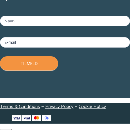
MailChimp
-
Navn
Footer
E-mail
TILMELD
Terms & Conditions
–
Privacy Policy
–
Cookie Policy