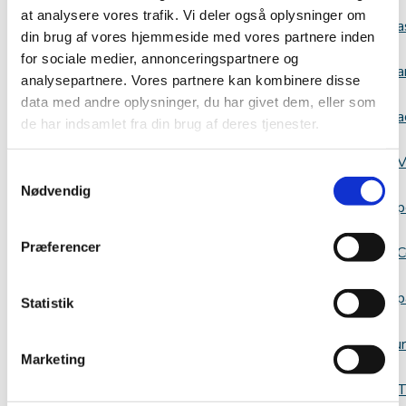
at analysere vores trafik. Vi deler også oplysninger om
a
din brug af vores hjemmeside med vores partnere inden
for sociale medier, annonceringspartnere og
a
analysepartnere. Vores partnere kan kombinere disse
data med andre oplysninger, du har givet dem, eller som
a
de har indsamlet fra din brug af deres tjenester.
V
Samtykkevalg
Nødvendig
p
Præferencer
C
p
Statistik
Resour
Marketing
T