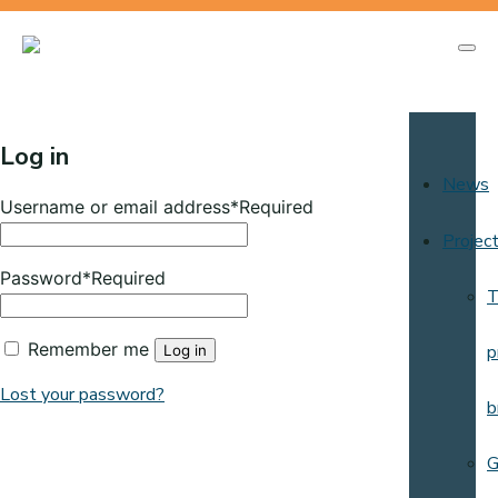
Log in
News
Username or email address
*Required
Projec
Password
*Required
T
Remember me
p
Log in
Lost your password?
b
G