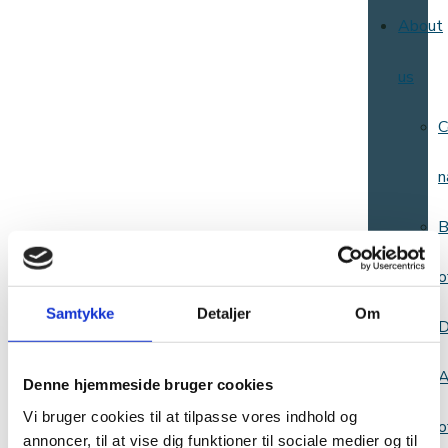
About
us
C
n
B
o
Samtykke
Detaljer
Om
D
A
Denne hjemmeside bruger cookies
Vi bruger cookies til at tilpasse vores indhold og
o
annoncer, til at vise dig funktioner til sociale medier og til