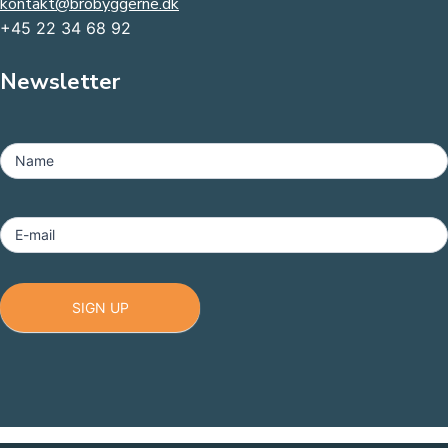
kontakt@brobyggerne.dk
+45 22 34 68 92
Newsletter
MailChimp
-
Name
Footer
E-mail
SIGN UP