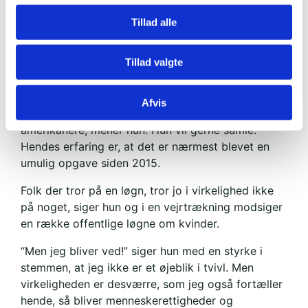
Hun kalder sig for brobygger, da hun både
samarbejder med republikaner og demokrater.
Tillad alle
Faktisk har hun hjulpet kandidater fra begge
partier. Så længe de vil tale kvinderettighederne
Tillad valgte
op, så længe vil hun stå lige bag dem.
Hun taler dog aldrig selv om “forlife” eller
Afvis
“forchoise”. Disse ord dæmonisere og splitte
amerikanere, mener hun. Hun vil gerne samle.
Hendes erfaring er, at det er nærmest blevet en
umulig opgave siden 2015.
Folk der tror på en løgn, tror jo i virkelighed ikke
på noget, siger hun og i en vejrtrækning modsiger
en række offentlige løgne om kvinder.
“Men jeg bliver ved!” siger hun med en styrke i
stemmen, at jeg ikke er et øjeblik i tvivl. Men
virkeligheden er desværre, som jeg også fortæller
hende, så bliver menneskerettigheder og