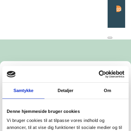
os
Brobyggeren uden ansigt – en
kvindes kamp for rettigheder i
Samtykke
Detaljer
Om
splittelsens USA
Jeg mødtes i dag med en brobygger i USA. Hun
Denne hjemmeside bruger cookies
turde ikke at have sit ansigt på billedet. Det var en
meget stærk oplevelse.
Vi bruger cookies til at tilpasse vores indhold og
annoncer, til at vise dig funktioner til sociale medier og til