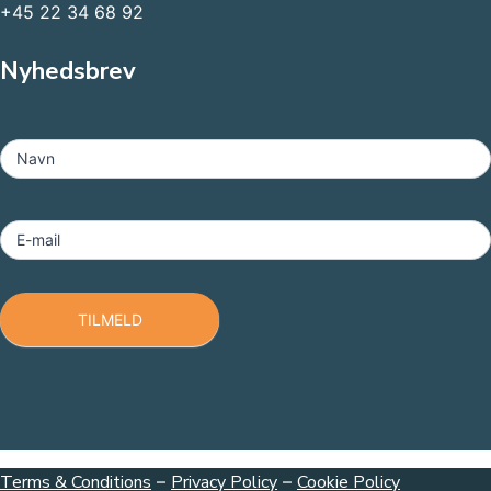
+45 22 34 68 92
Nyhedsbrev
MailChimp
-
Navn
Footer
E-mail
TILMELD
Terms & Conditions
–
Privacy Policy
–
Cookie Policy