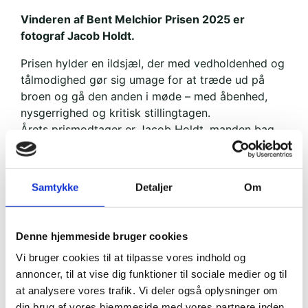
Vinderen af Bent Melchior Prisen 2025 er
fotograf Jacob Holdt.
Prisen hylder en ildsjæl, der med vedholdenhed og
tålmodighed gør sig umage for at træde ud på
broen og gå den anden i møde – med åbenhed,
nysgerrighed og kritisk stillingtagen.
Årets prismodtager er Jacob Holdt, manden bag
Amerikanske Billeder og en ildsjæl, der om nogen
har viet sit liv til brobygning på tværs af kulturer.
Samtykke
Detaljer
Om
Som tidligere Bent Melchior Prismodtager (2024)
Sarah Smed sagde i sin motivationstale:
“Årets prismodtager er et menneske, som gennem
Denne hjemmeside bruger cookies
et langt liv, og med hvad der virker som en
Vi bruger cookies til at tilpasse vores indhold og
imponerende rolig puls, et medmenneskeligt
annoncer, til at vise dig funktioner til sociale medier og til
nærvær, en forbilledlig handlekraft og utrættelig
at analysere vores trafik. Vi deler også oplysninger om
fortællelyst, har mindet os alle om, at møder
din brug af vores hjemmeside med vores partnere inden