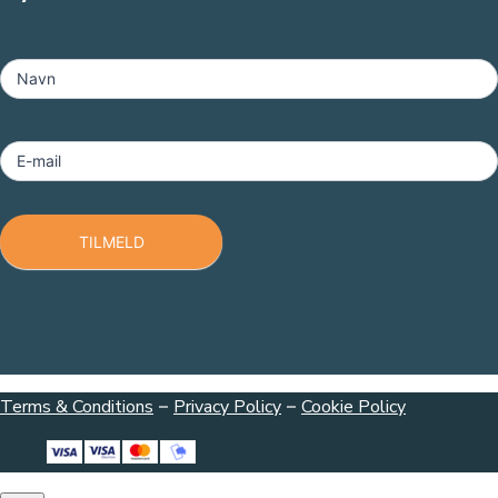
MailChimp
-
Navn
Footer
E-mail
TILMELD
Terms & Conditions
–
Privacy Policy
–
Cookie Policy