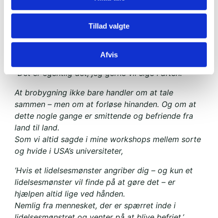
var – som I kan se på billedet nedenfor – ingen
tvivl om, at vi havde at gøre med en glad
Tillad valgte
modtager af årets Bent Melchior Pris.
Hans tale,
som du kan
læse her
, bød dog også på
hvad jeg synes er en kærkommen påmindelse:
Afvis
“Det er egentlig dét, jeg gerne vil sige i aften:
At brobygning ikke bare handler om at tale
sammen – men om at forløse hinanden. Og om at
dette nogle gange er smittende og befriende fra
land til land.
Som vi altid sagde i mine workshops mellem sorte
og hvide i USA’s universiteter,
’Hvis et lidelsesmønster angriber dig – og kun et
lidelsesmønster vil finde på at gøre det – er
hjælpen altid lige ved hånden.
Nemlig fra mennesket, der er spærret inde i
lidelsesmønstret og venter på at blive befriet.’