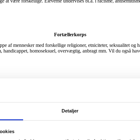
 at være forskellige. Eleverne undervises bl.a. i racisme, antisemitis
Fortællerkorps
 af mennesker med forskellige religioner, etniciteter, seksualitet og h
 handicappet, homoseksuel, overvægtig, anbragt mm. Vil du også have 
Demokrativærksted
encer i at styrke dialogen og skabe rum for samtale om svære emner i k
encer. Efter kurset er lærerne klædt på til at anvende Brobyggerugens 
dervisning i tolerance, fordomme, normer, racisme og LGBTQ-rettighed
Detaljer
ookies