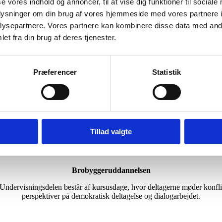
se vores indhold og annoncer, til at vise dig funktioner til sociale
oplysninger om din brug af vores hjemmeside med vores partnere i
ysepartnere. Vores partnere kan kombinere disse data med andr
et fra din brug af deres tjenester.
Tidligere projekter
Præferencer
Statistik
Uenighedsfællesskaber
ngivende opinionsdannere til at gentænke måden, vi diskuterer i de debat
mler os. Brobyggerprincipperne skabte et inkluderende og engagerende p
Tillad valgte
Brobyggeruddannelsen
 Undervisningsdelen består af kursusdage, hvor deltagerne møder konfli
perspektiver på demokratisk deltagelse og dialogarbejdet.