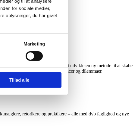
 medier og til at analysere
nden for sociale medier,
e oplysninger, du har givet
Marketing
ter, som splitter os. Formålet var at udvikle en ny metode til at skabe
ublikum, hvor der var plads til nuancer og dilemmaer.
Tillad alle
ktmæglere, retorikere og praktikere – alle med dyb faglighed og nye