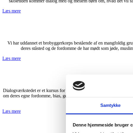
skoletiden kommer dialog med og mellem børn om, hvad det vil sige
Læs mere
Vi har uddannet et brobyggerkorps bestående af en mangfoldig gruppe
deres ståsted og de fordomme de har mødt som jøde, muslim,
Læs mere
Dialogværkstedet er et kursus for grundskolelærere, der ønsker kompet
om deres egne fordomme, bias, generaliseringer og dialogiske kompet
un
Samtykke
Læs mere
Denne hjemmeside bruger c