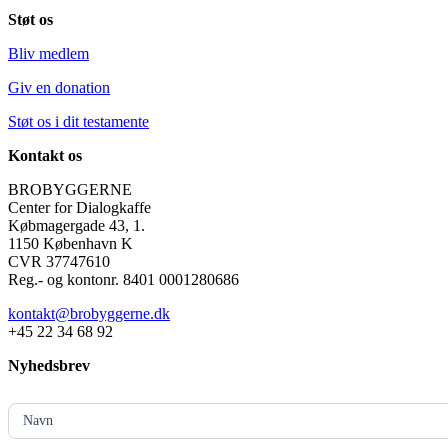
Støt os
Bliv medlem
Giv en donation
Støt os i dit testamente
Kontakt os
BROBYGGERNE
Center for Dialogkaffe
Købmagergade 43, 1.
1150 København K
CVR 37747610
Reg.- og kontonr. 8401 0001280686
kontakt@brobyggerne.dk
+45 22 34 68 92
Nyhedsbrev
MailChimp
-
Navn
Footer