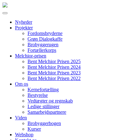
Nyheder
Projekter
Fordomsbryderne
Grøn Dialogkaffe
Brobyggerugen
Fortællerkorps
Melchior-prisen
Bent Melchior Prisen 2025
Bent Melchior Prisen 2024
Bent Melchior Prisen 2023
Bent Melchior Prisen 2022
Om os
Kernefortælling
Bestyrelse
Vedtægter og regnskab
Ledige stillinger
Samarbejdspartnere
Viden
Brobyggerbogen
Kurser
Webshop