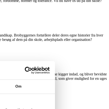
me, fordomme, normer og tolerance. Vil du have os ud på din skole?
andikap. Brobyggernes fortællere deler deres egne historier fra hver
besøg af dem på din skole, arbejdsplads eller organisation?
lasseværelset. Formålet er at lærerne kigger indad, og bliver bevidste
undervisningsmaterialer på egen hånd, som giver mulighed for en uges
er.
Om