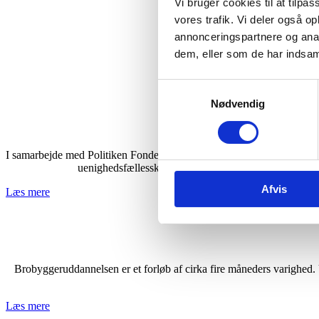
Vi bruger cookies til at tilpas
vores trafik. Vi deler også 
annonceringspartnere og anal
dem, eller som de har indsaml
Samtykkevalg
Nødvendig
I samarbejde med Politiken Fonden inviterede vi i efteråret 2020 tonea
uenighedsfællesskaber, hvor fokus var på det, der sa
Afvis
Læs mere
Brobyggeruddannelsen er et forløb af cirka fire måneders varighed.
Læs mere