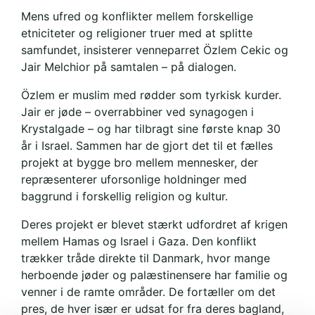
Mens ufred og konflikter mellem forskellige
etniciteter og religioner truer med at splitte
samfundet, insisterer venneparret Özlem Cekic og
Jair Melchior på samtalen – på dialogen.
Özlem er muslim med rødder som tyrkisk kurder.
Jair er jøde – overrabbiner ved synagogen i
Krystalgade – og har tilbragt sine første knap 30
år i Israel. Sammen har de gjort det til et fælles
projekt at bygge bro mellem mennesker, der
repræsenterer uforsonlige holdninger med
baggrund i forskellig religion og kultur.
Deres projekt er blevet stærkt udfordret af krigen
mellem Hamas og Israel i Gaza. Den konflikt
trækker tråde direkte til Danmark, hvor mange
herboende jøder og palæstinensere har familie og
venner i de ramte områder. De fortæller om det
pres, de hver især er udsat for fra deres bagland,