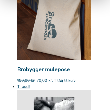
Brobygger mulepose
Den
Den
100,00
kr.
70,00
kr.
Tilføj til kurv
oprindelige
aktuelle
Tilbud!
pris
pris
var:
er:
100,00 kr..
70,00 kr..