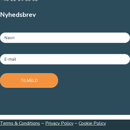
Nyhedsbrev
MailChimp
-
Navn
Footer
E-mail
TILMELD
Terms & Conditions
–
Privacy Policy
–
Cookie Policy