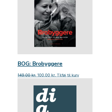
BOG: Brobyggere
Den
Den
149,00
kr.
100,00
kr.
Tilføj til kurv
oprindelige
aktuelle
pris
pris
var:
er:
149,00 kr..
100,00 kr..