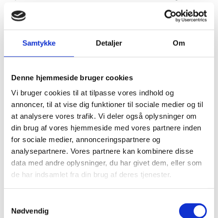
og hvad det betyder for deres fælles opgave.
Konflikten vedrører ikke kun muslimer og jøder i
Danmark. Vi hører om, hvordan den allerede
Samtykke
Detaljer
Om
påvirker hele det danske samfund og får deres
bud på, hvilken betydning den vil få fremover.
Denne hjemmeside bruger cookies
I bogen kommer vi tæt på de to brobyggere. Vi
hører deres individuelle og fælles historie og
Vi bruger cookies til at tilpasse vores indhold og
møder dem, når de tager på besøg på skoler og
annoncer, til at vise dig funktioner til sociale medier og til
uddannelsesinstitutioner for at tale med børn og
at analysere vores trafik. Vi deler også oplysninger om
unge om betydningen af den demokratiske
din brug af vores hjemmeside med vores partnere inden
samtale.
for sociale medier, annonceringspartnere og
analysepartnere. Vores partnere kan kombinere disse
For dem handler det om, at mennesker kommer
data med andre oplysninger, du har givet dem, eller som
hinanden i møde og lytter til hinanden, åbent og
de har indsamlet fra din brug af deres tjenester.
nysgerrigt. Når man mødes, bliver ”de andre”
pludselig til kød og blod, til medmennesker. Og
Samtykkevalg
nogle gange betyder det, at man kan se verden fra
Nødvendig
den andens side.