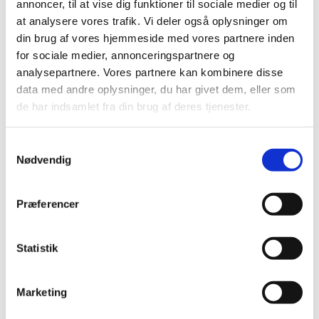
annoncer, til at vise dig funktioner til sociale medier og til
hver af os rummer mange lag og mange historier.
at analysere vores trafik. Vi deler også oplysninger om
Derfor arrangerer Brobyggerne og Københavns
din brug af vores hjemmeside med vores partnere inden
Kommunes beskæftigelses- og
for sociale medier, annonceringspartnere og
integrationsborgmester Jens-Kristian Lütken i
analysepartnere. Vores partnere kan kombinere disse
fællesskab en ramadanmiddag den 19. marts, hvor
data med andre oplysninger, du har givet dem, eller som
vi indbyder mennesker med forskellig baggrund,
de har indsamlet fra din brug af deres tjenester.
tro, uddannelse og alder til et festligt arrangement,
hvor der bliver rig lejlighed til – på tværs af
Samtykkevalg
uenigheder – at tale sammen og lytte til hinandens
Nødvendig
mangfoldige historier.
Det er Festsalen på Københavns Rådhus, der skal
Præferencer
danne ramme om en aften med underholdning,
tiltrængt dialog, og ikke mindst et lækkert
Statistik
festmåltid.
Den årlige ramadanmiddag er tiltænkt muslimer,
Marketing
jøder, kristne og alle andre, som ønsker at samles
om dialogen. Foruden et festmåltid tilberedt af