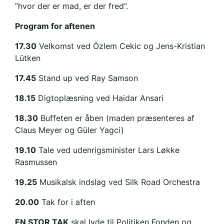
”hvor der er mad, er der fred”.
Program for aftenen
17.30
Velkomst ved Özlem Cekic og Jens-Kristian
Lütken
17.45
Stand up ved Ray Samson
18.15
Digtoplæsning ved Haidar Ansari
18.30
Buffeten er åben (maden præsenteres af
Claus Meyer og Güler Yagci)
19.10
Tale ved udenrigsminister Lars Løkke
Rasmussen
19.25
Musikalsk indslag ved Silk Road Orchestra
20.00
Tak for i aften
EN STOR TAK
skal lyde til Politiken Fonden og