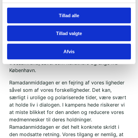
Claus Meyer i samarbejde med Café Mors Varme
Hænder, byder aftenen på underholdning og taler.
Tillad alle
Café Mors Varme Hænder er en erhvervsdrivende
forening, der bliver støttet af den boligsociale
Tillad valgte
helhedsplan i Tingbjerg og Husum.
Blandt de inviterede er civilsamfundsaktører,
Afvis
politikere, og repræsentanter fra forskellige
trossamfund, såvel som kunstnere og unge fra
København.
Ramadanmiddagen er en fejring af vores ligheder
såvel som af vores forskelligheder. Det kan,
særligt i urolige og polariserede tider, være svært
at holde liv i dialogen. I kampens hede risikerer vi
at miste blikket for den anden og reducere vores
medmennesker til deres holdninger.
Ramadanmiddagen er det helt konkrete skridt i
den modsatte retning. Vores tilgang er nemlig, at