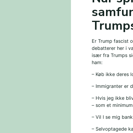
samfun
Trump
Er Trump fascist o
debatterer her i v
især fra Trumps s
ham:
– Køb ikke deres 
– Immigranter er d
– Hvis jeg ikke bl
– som et minimum.
– Vil I se mig ban
– Selvoptagede ka