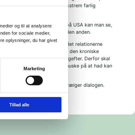
afstanden vokser. Det er en ekstrem farlig
emokratiet.
rer af det i Danmark. Når ser på USA kan man se,
 medier og til at analysere
ke kommet fra den ene dag til den anden.
nden for sociale medier,
e oplysninger, du har givet
iver forgiftet, så ødelægger det relationerne
 Ikke akut, men langsomt. Og den kroniske
lid er svær at komme af med bagefter. Derfor skal
rgang man ser hadretorik. Og huske på at had kan
Marketing
ed had.
og krydser fingre for, at USA vælger dialogen.
Tillad alle