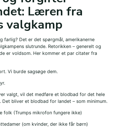
det: Læren fra
s valgkamp
g farlig? Det er det spørgmål, amerikanerne
algkampens slutrunde. Retorikken – generelt og
ide er voldsom. Her kommer et par citater fra
lort. Vi burde sagsøge dem.
yr.
iver valgt, vil det medføre et blodbad for det hele
 Det bliver et blodbad for landet – som minimum.
ke folk (Trumps mikrofon fungere ikke)
ttedamer (om kvinder, der ikke får børn)