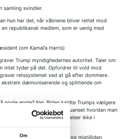
 samling svindler.
an hun har det, når våbnene bliver rettet mod
 en republikansk medlem, som er uenig med
ræsident (om Kamal’a Harris)
raver Trump myndighedernes autoritet. Taler om
m intet tyder på det. Opfordrer til vold mod
ergraver retssystemet ved at gå efter dommere.
er ekstrem dæmoniserende og splittende om
å nogle engle? Nej. Biden kaldte Trumps vælgere
a mener Trump er fascist. Men uanset hvordan man
et, så er demokraternes udtalelser ikke i
 Trump siger og gør.
Om
 har vendt sig mod hinanden og mistilliden,