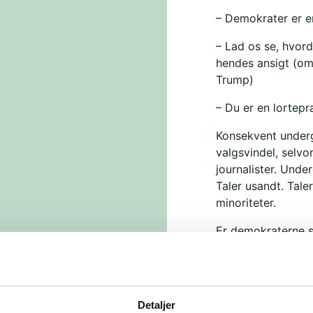
– Demokrater er en
– Lad os se, hvord
hendes ansigt (om
Trump)
– Du er en lortep
Konsekvent underg
valgsvindel, selvo
journalister. Und
Taler usandt. Tal
minoriteter.
Er demokraterne s
for skrald. Kamal
vender og drejer d
nærheden af, hvad
Detaljer
Befolkningen i USA