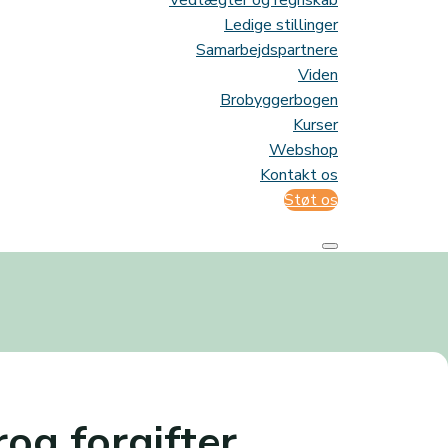
Vedtægter og regnskab
Ledige stillinger
Samarbejdspartnere
Viden
Brobyggerbogen
Kurser
Webshop
Kontakt os
Støt os
og forgifter