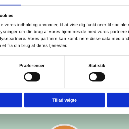
polariseringen og 
kombination for d
ookies
Hvad kan vi så læ
se vores indhold og annoncer, til at vise dig funktioner til sociale
udviklingen er ik
oplysninger om din brug af vores hjemmeside med vores partnere i
ysepartnere. Vores partnere kan kombinere disse data med andr
Men når sproget bl
et fra din brug af deres tjenester.
mellem mennesker.
tilstand af mistil
man sige fra, hve
Præferencer
Statistik
ikke bekæmpes m
Jeg holder vejret 
Tillad valgte