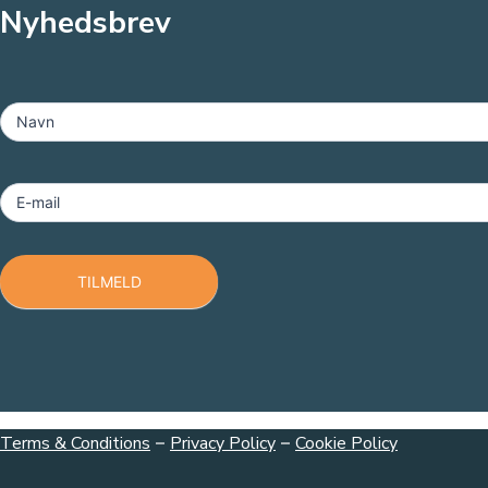
Nyhedsbrev
MailChimp
-
Navn
Footer
E-mail
TILMELD
Terms & Conditions
–
Privacy Policy
–
Cookie Policy