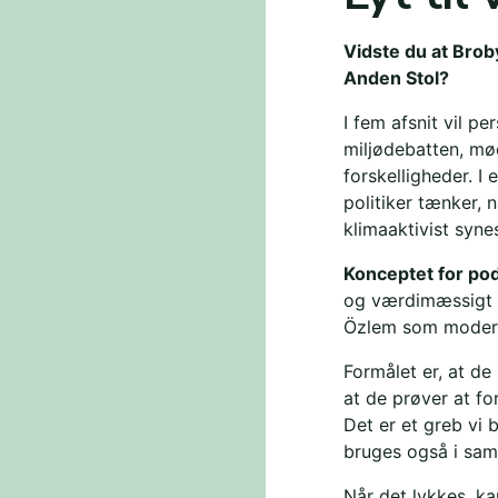
Vidste du at Bro
Anden Stol?
I fem afsnit vil pe
miljødebatten, mø
forskelligheder. I 
politiker tænker, 
klimaaktivist syn
Konceptet for pod
og værdimæssigt s
Özlem som modera
Formålet er, at de 
at de prøver at f
Det er et greb vi
bruges også i samt
Når det lykkes, ka