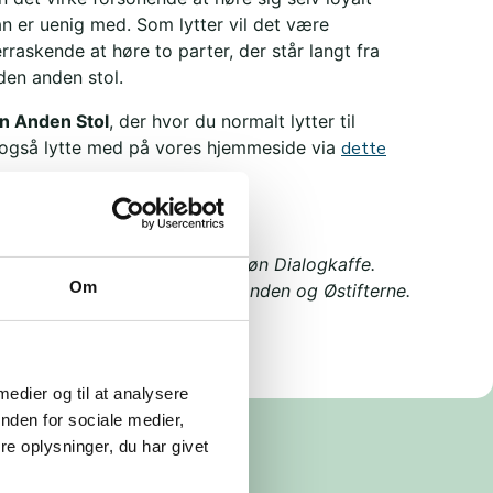
n er uenig med. Som lytter vil det være
rraskende at høre to parter, der står langt fra
den anden stol.
n Anden Stol
, der hvor du normalt lytter til
også lytte med på vores hjemmeside via
dette
el af Brobyggernes projekt Grøn Dialogkaffe.
Om
t af Forenet Kredit, 15. Juni Fonden og Østifterne.
 medier og til at analysere
nden for sociale medier,
e oplysninger, du har givet