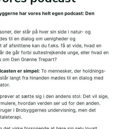
byggerne har vores helt egen podcast: Den
rsoner, der står på hver sin side i natur- og
des til en dialog om uenigheder og
et af afsnittene kan du f.eks. få at vide, hvad en
når de går forbi sultestrejkende unge, eller hvad en
es om Den Grønne Trepart?
casten er simpel:
To mennesker, der holdnings-
tår langt fra hinanden mødes til en dialog med
tor.
prøver at sætte sig i den andens stol. Det vil sige,
ormulere, hvordan verden ser ud for den anden.
 bruger i Brobyggernes undervisning, men det
aleterapi.
n det virke forsonende at høre sig selv loyalt