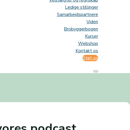
Vedtægter og regnskab
Ledige stillinger
Samarbejdspartnere
Viden
Brobyggerbogen
Kurser
Webshop
Kontakt os
Støt os
 vores podcast