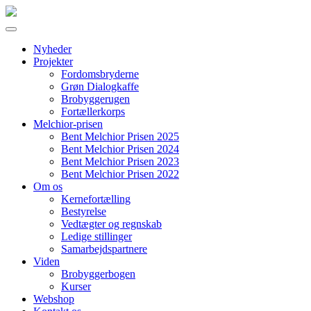
Nyheder
Projekter
Fordomsbryderne
Grøn Dialogkaffe
Brobyggerugen
Fortællerkorps
Melchior-prisen
Bent Melchior Prisen 2025
Bent Melchior Prisen 2024
Bent Melchior Prisen 2023
Bent Melchior Prisen 2022
Om os
Kernefortælling
Bestyrelse
Vedtægter og regnskab
Ledige stillinger
Samarbejdspartnere
Viden
Brobyggerbogen
Kurser
Webshop