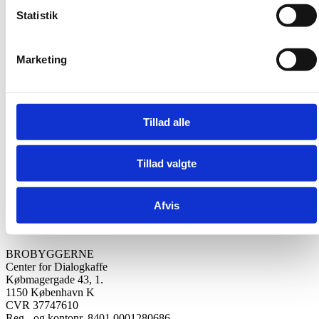
uenigheder med ord og argumenter – og ikke med vold og trusler.​
Statistik
Marketing
Støt os
Bliv medlem
Tillad alle
Giv en donation
Støt os i dit testamente
Tillad valgte
Afvis
Kontakt os
BROBYGGERNE
Center for Dialogkaffe
Købmagergade 43, 1.
1150 København K
CVR 37747610
Reg.- og kontonr. 8401 0001280686