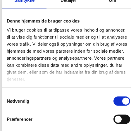
Vognmagergade 8
1120 København K
Køb billetter her
Denne hjemmeside bruger cookies
Vi bruger cookies til at tilpasse vores indhold og annoncer,
til at vise dig funktioner til sociale medier og til at analysere
vores trafik. Vi deler også oplysninger om din brug af vores
hjemmeside med vores partnere inden for sociale medier,
annonceringspartnere og analysepartnere. Vores partnere
kan kombinere disse data med andre oplysninger, du har
givet dem, eller som de har indsamlet fra din brug af deres
tjenester.
Brobyggerne
Samtykkevalg
Nødvendig
Brobyggerne – Center for Dialogkaffe er sat i verden for at styrke
dialogen, tolerancen og forståelsen mellem mennesker med
forskellige holdninger, værdier og levemåder.
Præferencer
Vi ønsker at fremme et samfund, der håndterer sine konflikter og