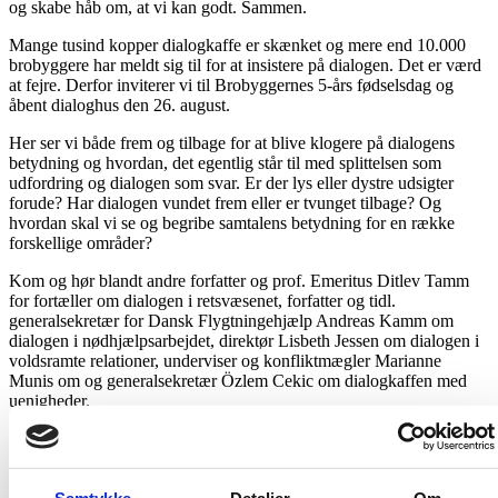
og skabe håb om, at vi kan godt. Sammen.
Mange tusind kopper dialogkaffe er skænket og mere end 10.000
brobyggere har meldt sig til for at insistere på dialogen. Det er værd
at fejre. Derfor inviterer vi til Brobyggernes 5-års fødselsdag og
åbent dialoghus den 26. august.
Her ser vi både frem og tilbage for at blive klogere på dialogens
betydning og hvordan, det egentlig står til med splittelsen som
udfordring og dialogen som svar. Er der lys eller dystre udsigter
forude? Har dialogen vundet frem eller er tvunget tilbage? Og
hvordan skal vi se og begribe samtalens betydning for en række
forskellige områder?
Kom og hør blandt andre forfatter og prof. Emeritus Ditlev Tamm
for fortæller om dialogen i retsvæsenet, forfatter og tidl.
generalsekretær for Dansk Flygtningehjælp Andreas Kamm om
dialogen i nødhjælpsarbejdet, direktør Lisbeth Jessen om dialogen i
voldsramte relationer, underviser og konfliktmægler Marianne
Munis om og generalsekretær Özlem Cekic om dialogkaffen med
uenigheder.
TID OG STED
26. august 2024 kl. 17.00
KVUC
Samtykke
Detaljer
Om