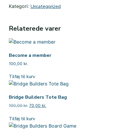
donation
Kategori:
Uncategorized
antal
Relaterede varer
Become a member
100,00
kr.
Tilføj til kurv
Bridge Builders Tote Bag
100,00
kr.
Den
70,00
kr.
Den
oprindelige
aktuelle
pris
pris
Tilføj til kurv
var:
er:
100,00 kr..
70,00 kr..