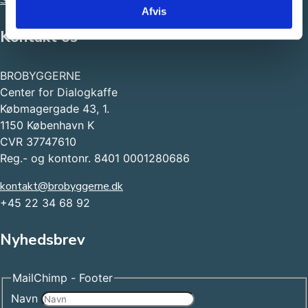
Støt os i dit testamente
Afvis
Kontakt os
BROBYGGERNE
Center for Dialogkaffe
Købmagergade 43, 1.
1150 København K
CVR 37747610
Reg.- og kontonr. 8401 0001280686
kontakt@brobyggerne.dk
+45 22 34 68 92
Nyhedsbrev
MailChimp - Footer
Navn